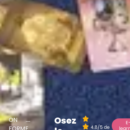
Osez
ON
E
4.8/5 de
FORME
lear