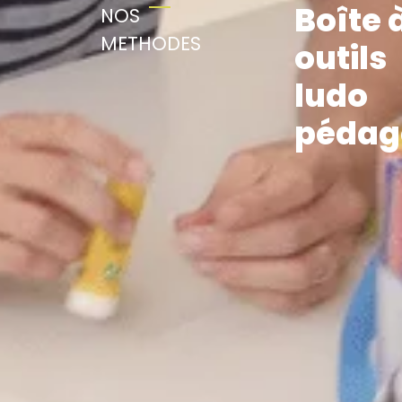
Boîte 
NOS
METHODES
outils
ludo
pédag