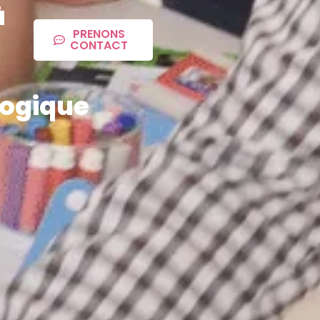
à
PRENONS
CONTACT
ogique