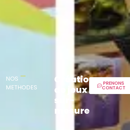
Création
NOS
PRENONS
METHODES
de jeux
CONTACT
sur-
mesure