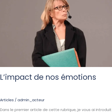
émotions
L’impact de nos émotions
Articles
/
admin_acteur
Dans le premier article de cette rubrique, je vous ai introduit