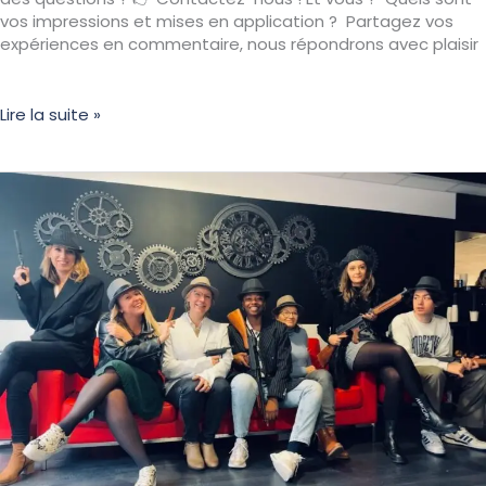
vos impressions et mises en application ? Partagez vos
expériences en commentaire, nous répondrons avec plaisir
Lire la suite »
Un
team
building
:
utile
ou
futile
?