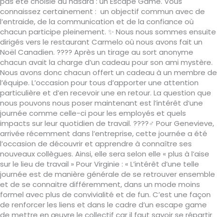
pas été choisie au hasard : un Escape Game. Vous
connaissez certainement : un objectif commun avec de
l’entraide, de la communication et de la confiance où
chacun participe pleinement. ✨ Nous nous sommes ensuite
dirigés vers le restaurant Carmelo où nous avons fait un
Noël Canadien. ???? Après un tirage au sort anonyme
chacun avait la charge d’un cadeau pour son ami mystère.
Nous avons donc chacun offert un cadeau à un membre de
l’équipe. L’occasion pour tous d’apporter une attention
particulière et d’en recevoir une en retour. La question que
nous pouvons nous poser maintenant est l’intérêt d’une
journée comme celle-ci pour les employés et quels
impacts sur leur quotidien de travail. ????️‍♂️ Pour Genevieve,
arrivée récemment dans l’entreprise, cette journée a été
l’occasion de découvrir et apprendre à connaître ses
nouveaux collègues. Ainsi, elle sera selon elle « plus à l’aise
sur le lieu de travail » Pour Virginie : « L’intérêt d’une telle
journée est de manière générale de se retrouver ensemble
et de se connaitre différemment, dans un mode moins
formel avec plus de convivialité et de fun. C’est une façon
de renforcer les liens et dans le cadre d’un escape game
de mettre en œuvre le collectif car il faut savoir se répartir