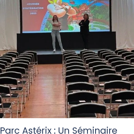
Irréductibles
Managers
»
Parc Astérix : Un Séminaire