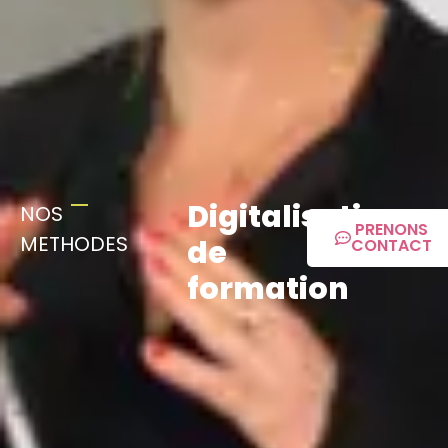
Digitalisation
NOS
PRENONS
METHODES
de
CONTACT
formation