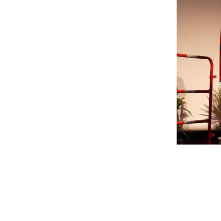
ncrets
ur rendre
hacun
teur en
ermes de
curité au
avail !