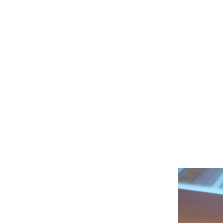
 prévention
la sécurité :
s outils