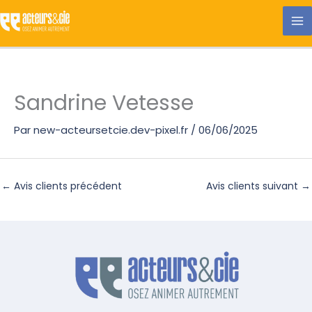
Aller
au
contenu
Sandrine Vetesse
Par
new-acteursetcie.dev-pixel.fr
/
06/06/2025
←
Avis clients précédent
Avis clients suivant
→