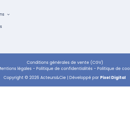
ons
s
Conditions générales de vente (CGV)
entions légales
-
Politique de confidentialités
-
Politique de coo
Copyright © 2026 Acteurs&Cie | Développé par
Pixel Digital