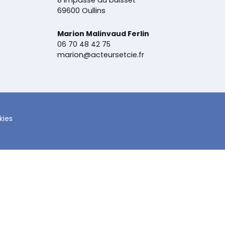
8 impasse du buisset
69600 Oullins
Marion
Malinvaud
Ferlin
06 70 48 42 75
marion@acteursetcie.fr
kies