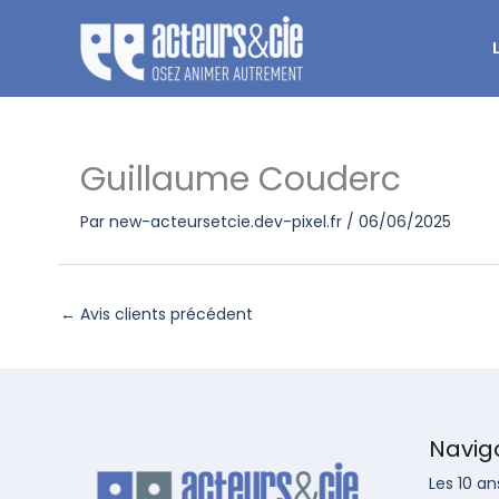
Aller
au
contenu
Guillaume Couderc
Par
new-acteursetcie.dev-pixel.fr
/
06/06/2025
←
Avis clients précédent
Navig
Les 10 an