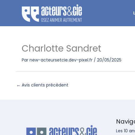
Aller
au
contenu
Charlotte Sandret
Par
new-acteursetcie.dev-pixel.fr
/
20/05/2025
←
Avis clients précédent
Navig
Les 10 an