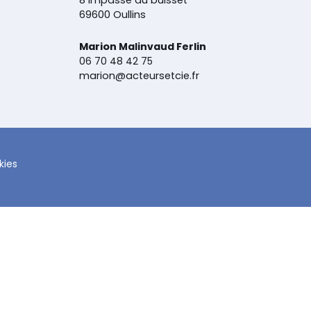
8 impasse du buisset
69600 Oullins
Marion
Malinvaud
Ferlin
06 70 48 42 75
marion@acteursetcie.fr
kies