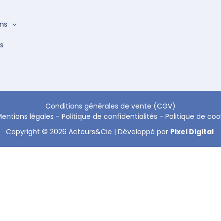
ons
s
Conditions générales de vente (CGV)
entions légales
-
Politique de confidentialités
-
Politique de coo
Copyright © 2026 Acteurs&Cie | Développé par
Pixel Digital