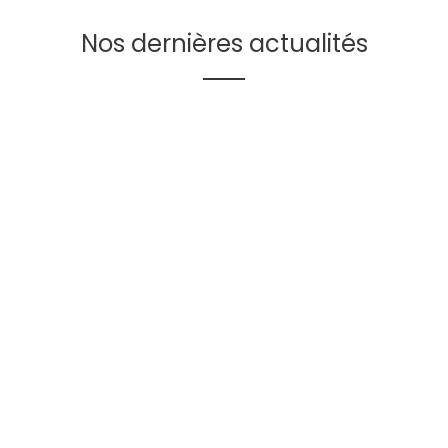
Nos dernières actualités
Et si vos meilleur·e·s
formateur·rice·s étaient déjà chez