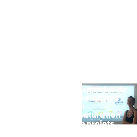
Acteurs&Cie
Actualités
au service de
chercheurs
en
maturation
de projets