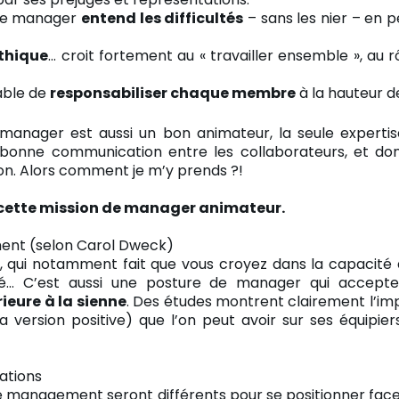
 le manager
entend les difficultés
– sans les nier – en 
thique
… croit fortement au « travailler ensemble », au r
able de
responsabiliser chaque membre
à la hauteur de
anager est aussi un bon animateur, la seule expertise
 bonne communication entre les collaborateurs, et do
. Alors comment je m’y prends ?!
r cette mission de manager animateur.
ment (selon Carol Dweck)
, qui notamment fait que vous croyez dans la capacité 
ité… C’est aussi une posture de manager qui accept
ieure à la sienne
. Des études montrent clairement l’imp
version positive) que l’on peut avoir sur ses équipier
mations
de management seront différents pour se positionner face à