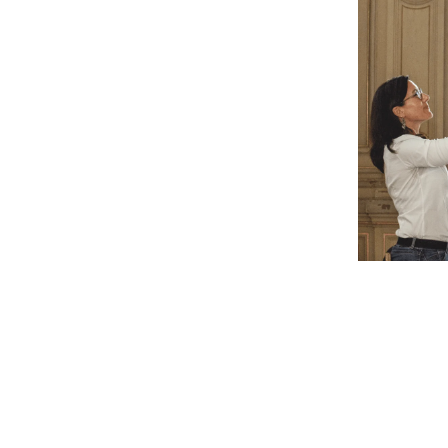
our
velopper la
ompétence
’animation
u manager