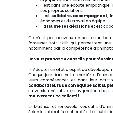
Il est dans une écoute empathique,
ses propres solutions.
Il est
solidaire, accompagnant, é
échanges et du travail en équipe.
Il
assume ses décisions
et est cap
Ce n’est pas nouveau on sait qu’un bon m
fameuses soft-skills qui permettent une
notamment par la compétence d’animation
Je vous propose 4 conseils pour réussi
1- Adopter un état d’esprit de développe
Chaque jour dans votre manière d’animer
leurs compétences et dans leur activ
collaborateurs de son équipe soit supér
sa version négative ou pygmalion dans sa 
mouvement ce collectif
.
2- Maitriser et renouveler vos outils d’ani
Selon les objectifs recherchés. Les outils 